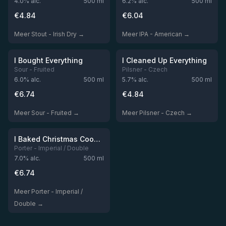
4.0
% alc.
500
ml
6.2
% alc.
500
ml
€
4.84
€
6.04
Meer Stout - Irish Dry →
Meer IPA - American →
Niet op voorraad
Niet op voorraad
I Bought Everything
I Cleaned Up Everything
Sour - Fruited
Pilsner - Czech
6.0
% alc.
500
ml
5.7
% alc.
500
ml
€
6.74
€
4.84
Meer Sour - Fruited →
Meer Pilsner - Czech →
Niet op voorraad
I Baked Christmas Cookies
Porter - Imperial / Double
7.0
% alc.
500
ml
€
6.74
Meer Porter - Imperial /
Double →