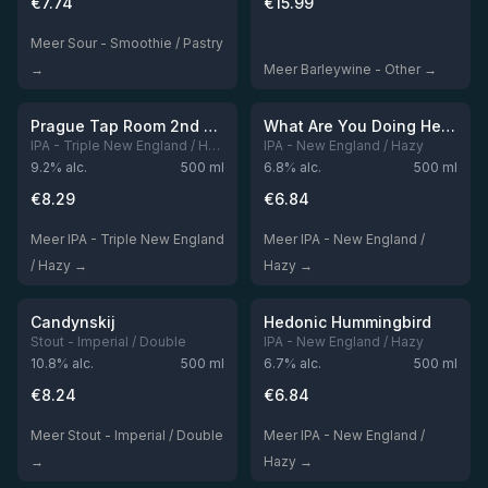
€
7.74
€
15.99
Meer Sour - Smoothie / Pastry
→
Meer Barleywine - Other →
★
★
4.04
4.03
Niet op voorraad
Niet op voorraad
Prague Tap Room 2nd Anniversary
What Are You Doing Here?
IPA - Triple New England / Hazy
IPA - New England / Hazy
9.2
% alc.
500
ml
6.8
% alc.
500
ml
€
8.29
€
6.84
Meer IPA - Triple New England
Meer IPA - New England /
/ Hazy →
Hazy →
★
★
4.02
3.98
Niet op voorraad
Niet op voorraad
Candynskij
Hedonic Hummingbird
Stout - Imperial / Double
IPA - New England / Hazy
10.8
% alc.
500
ml
6.7
% alc.
500
ml
€
8.24
€
6.84
Meer Stout - Imperial / Double
Meer IPA - New England /
→
Hazy →
★
★
3.98
3.98