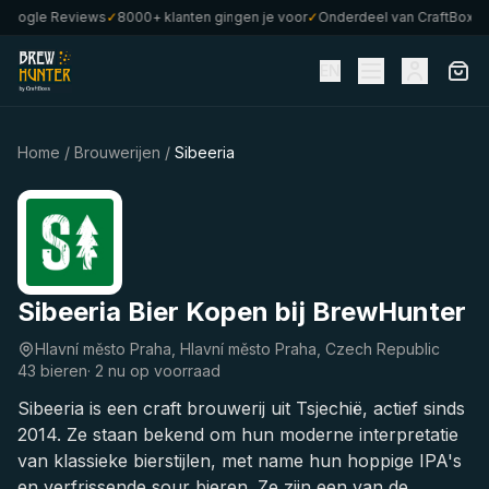
oogle Reviews
✓
8000+ klanten gingen je voor
✓
Onderdeel van CraftBoxs
✓
Ve
EN
Home
/
Brouwerijen
/
Sibeeria
Sibeeria Bier Kopen bij BrewHunter
Hlavní město Praha, Hlavní město Praha, Czech Republic
43 bieren
·
2 nu op voorraad
Sibeeria is een craft brouwerij uit Tsjechië, actief sinds
2014. Ze staan bekend om hun moderne interpretatie
van klassieke bierstijlen, met name hun hoppige IPA's
en verfrissende sour bieren. Ze zijn een van de