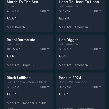
Niet op voorraad
Niet op voorraad
March To The Sea
Heart To Heart To Heart
Kölsch
IPA - American
4.8
% alc.
500
ml
6.5
% alc.
500
ml
€
5.84
€
6.24
Meer Kölsch →
Meer IPA - American →
★
★
3.75
3.71
Niet op voorraad
Niet op voorraad
Brutal Barracuda
Hop Digger
IPA - Triple
IPA - American
10.0
% alc.
500
ml
6.0
% alc.
500
ml
€
7.14
€
6.1
Meer IPA - Triple →
Meer IPA - American →
★
★
3.66
3.61
Niet op voorraad
Niet op voorraad
Black Lollihop
Podzim 2024
IPA - Imperial / Double Black
Bock - Weizenbock
6.6
% alc.
500
ml
8.5
% alc.
500
ml
€
6.54
€
5.84
Meer IPA - Imperial / Double
Black →
Meer Bock - Weizenbock →