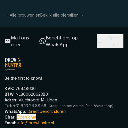
← Alle brouwerijen
Bekijk alle bierstijlen →
Mail ons
Bericht ons op
Open
direct
WhatsApp
chat
Be the first to know!
KVK
:
76448630
BTW
:
NL860626623B01
Adres
:
Vluchtoord 14, Uden
Tel
:
+31 6 13 26 88 56
(
Graag contact via mail/chat/WhatsApp
)
WhatsApp
:
Direct bericht sturen
Chat
:
Open chat
Email
:
info@brewhunter.nl