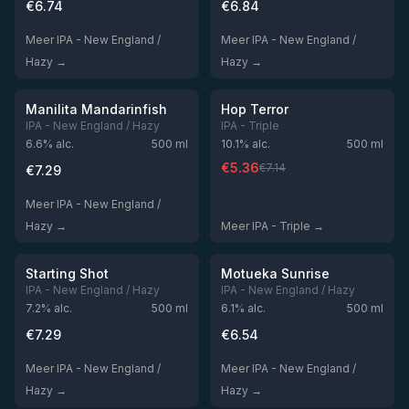
€
6.74
€
6.84
Meer IPA - New England /
Meer IPA - New England /
Hazy →
Hazy →
★
★
3.93
3.91
-
25
%
Niet op voorraad
Niet op voorraad
Manilita Mandarinfish
Hop Terror
IPA - New England / Hazy
IPA - Triple
6.6
% alc.
500
ml
10.1
% alc.
500
ml
€
5.36
€
7.14
€
7.29
Meer IPA - New England /
Hazy →
Meer IPA - Triple →
★
★
3.9
3.89
Niet op voorraad
Niet op voorraad
Starting Shot
Motueka Sunrise
IPA - New England / Hazy
IPA - New England / Hazy
7.2
% alc.
500
ml
6.1
% alc.
500
ml
€
7.29
€
6.54
Meer IPA - New England /
Meer IPA - New England /
Hazy →
Hazy →
★
★
3.89
3.89