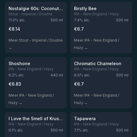
Niet op voorraad
Niet op voorraad
Nostalgie 60s: Coconut & Vanilla Imperial Stout
Birstly Bee
Stout - Imperial / Double
IPA - New England / Hazy
11.0
% alc.
500
ml
7.4
% alc.
500
ml
€
8.14
€
6.7
Meer Stout - Imperial / Double
Meer IPA - New England /
→
Hazy →
★
★
3.97
3.97
Niet op voorraad
Niet op voorraad
Shoshone
Chromatic Chameleon
IPA - New England / Hazy
IPA - New England / Hazy
6.2
% alc.
440
ml
6.0
% alc.
500
ml
€
6.83
€
6.7
Meer IPA - New England /
Meer IPA - New England /
Hazy →
Hazy →
★
★
3.94
3.93
Niet op voorraad
Niet op voorraad
I Love the Smell of Krush in the Morning
Tapawera
IPA - New England / Hazy
IPA - New England / Hazy
6.1
% alc.
500
ml
7.1
% alc.
500
ml