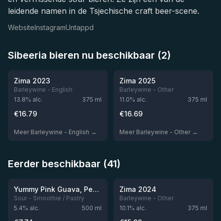
leidende namen in de Tsjechische craft beer-scene.
Website
Instagram
Untappd
Sibeeria bieren nu beschikbaar (2)
★
★
4.24
4.31
Zima 2023
Zima 2025
Barleywine - English
Barleywine - Other
13.8
% alc.
375
ml
11.0
% alc.
375
ml
€
16.79
€
16.69
Meer Barleywine - English →
Meer Barleywine - Other →
Eerder beschikbaar (41)
★
★
4.11
4.09
Niet op voorraad
Niet op voorraad
Yummy Pink Guava, Peach, Passion Fruit & Vanilla
Zima 2024
Sour - Smoothie / Pastry
Barleywine - Other
5.4
% alc.
500
ml
10.1
% alc.
375
ml