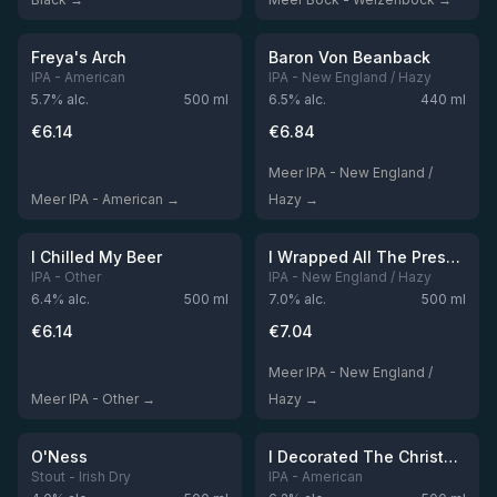
★
3.53
Niet op voorraad
Niet op voorraad
Freya's Arch
Baron Von Beanback
IPA - American
IPA - New England / Hazy
5.7
% alc.
500
ml
6.5
% alc.
440
ml
€
6.14
€
6.84
Meer IPA - New England /
Meer IPA - American →
Hazy →
Niet op voorraad
Niet op voorraad
I Chilled My Beer
I Wrapped All The Presents
IPA - Other
IPA - New England / Hazy
6.4
% alc.
500
ml
7.0
% alc.
500
ml
€
6.14
€
7.04
Meer IPA - New England /
Meer IPA - Other →
Hazy →
Niet op voorraad
Niet op voorraad
O'Ness
I Decorated The Christmas Tree
Stout - Irish Dry
IPA - American