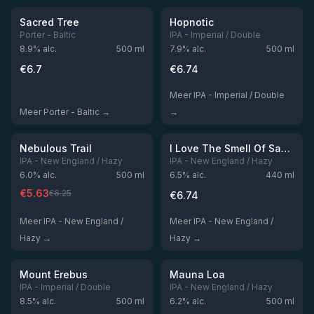
Niet op voorraad
Niet op voorraad
Sacred Tree
Hopnotic
Porter - Baltic
IPA - Imperial / Double
8.9
% alc.
500
ml
7.9
% alc.
500
ml
€
6.7
€
6.74
Meer IPA - Imperial / Double
Meer Porter - Baltic →
→
★
★
3.88
3.88
-
10
%
Niet op voorraad
Niet op voorraad
Nebulous Trail
I Love The Smell Of Sabro In The Morning
IPA - New England / Hazy
IPA - New England / Hazy
6.0
% alc.
500
ml
6.5
% alc.
440
ml
€
5.63
€
6.25
€
6.74
Meer IPA - New England /
Meer IPA - New England /
Hazy →
Hazy →
★
★
3.86
3.85
-
15
%
-
25
%
Niet op voorraad
Niet op voorraad
Mount Erebus
Mauna Loa
IPA - Imperial / Double
IPA - New England / Hazy
8.5
% alc.
500
ml
6.2
% alc.
500
ml